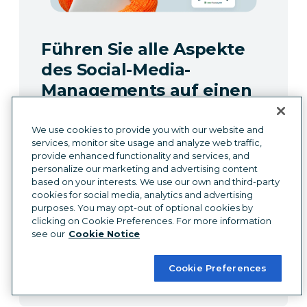
Führen Sie alle Aspekte
des Social-Media-
Managements auf einen
Tab zusammen
We use cookies to provide you with our website and
Überzeugen Sie sich selbst, wie Sie Zeit
services, monitor site usage and analyze web traffic,
provide enhanced functionality and services, and
sparen, intelligenter zusammenarbeiten
personalize our marketing and advertising content
und das Social-Media-Marketing
based on your interests. We use our own and third-party
vereinfachen können – mit einer
cookies for social media, analytics and advertising
purposes. You may opt-out of optional cookies by
kostenlosen, risikofreien Testversion
clicking on Cookie Preferences. For more information
oder Demo.
see our
Cookie Notice
Kostenlose Testversion starten
Cookie Preferences
Demo anfordern